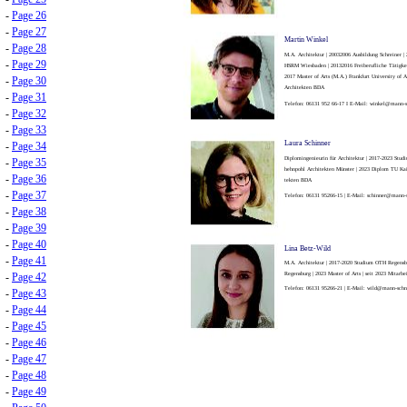
-
Page 26
-
Page 27
Martin Winkel
-
Page 28
M.A. Architektur | 2003­2006 Ausbildung Schreiner 
-
Page 29
HSRM Wiesbaden | 2013­2016 Freiberufliche Tätigkeit
2017 Master of Arts (M.A.) Frankfurt University of 
-
Page 30
Architekten BDA
-
Page 31
Telefon: 06131 952 66-17 I E-Mail: winkel@mann-s
-
Page 32
-
Page 33
Laura Schinner
-
Page 34
Diplomingenieurin für Architektur | 2017-2023 Studi
-
Page 35
hehnpohl Architekten Münster | 2023 Diplom TU Kais
-
Page 36
tekten BDA
-
Page 37
Telefon: 06131 95266-15 | E-Mail: schinner@mann-
-
Page 38
-
Page 39
-
Page 40
Lina Betz-Wild
-
Page 41
M.A. Architektur | 2017-2020 Studium OTH Regensbu
-
Page 42
Regensburg | 2023 Master of Arts | seit 2023 Mitar
Telefon: 06131 95266-21 | E-Mail: wild@mann-schn
-
Page 43
-
Page 44
-
Page 45
-
Page 46
-
Page 47
-
Page 48
-
Page 49