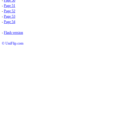
-
Page 50
-
Page 51
-
Page 52
-
Page 53
-
Page 54
-
Flash version
© UniFlip.com